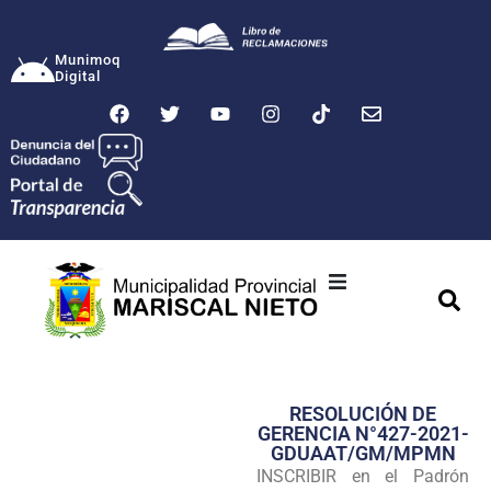
Munimoq
Digital
Ciudad
Municipalidad
RESOLUCIÓN DE
Transparencia
GERENCIA N°427-2021-
GDUAAT/GM/MPMN
Seguridad
INSCRIBIR en el Padrón