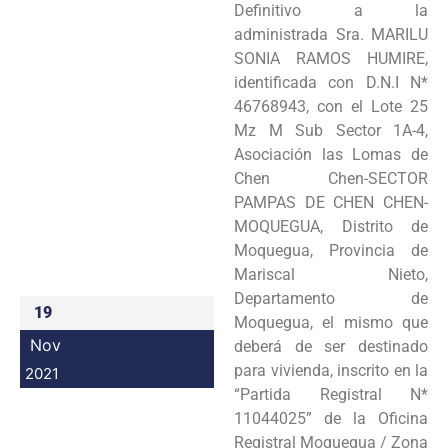
Definitivo a la
Programas
administrada Sra. MARILU
SONIA RAMOS HUMIRE,
Intranet
identificada con D.N.I N*
46768943, con el Lote 25
Mz M Sub Sector 1A-4,
Asociación las Lomas de
Chen Chen-SECTOR
PAMPAS DE CHEN CHEN-
MOQUEGUA, Distrito de
Moquegua, Provincia de
Mariscal Nieto,
Departamento de
19
Moquegua, el mismo que
Nov
deberá de ser destinado
para vivienda, inscrito en la
2021
“Partida Registral N*
11044025” de la Oficina
Registral Moquegua / Zona