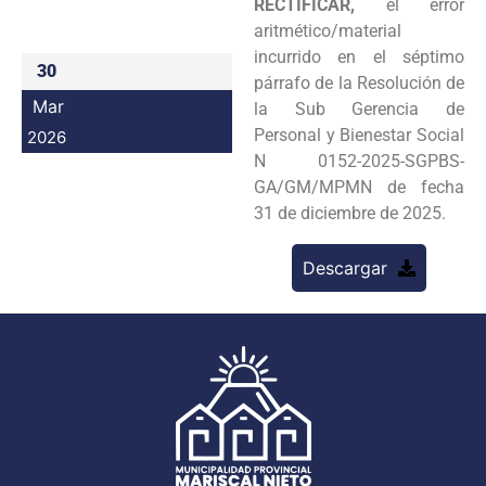
RECTIFICAR,
el error
Programas
aritmético/material
incurrido en el séptimo
30
Intranet
párrafo de la Resolución de
Mar
la Sub Gerencia de
Personal y Bienestar Social
2026
N 0152-2025-SGPBS-
GA/GM/MPMN de fecha
31 de diciembre de 2025.
Descargar