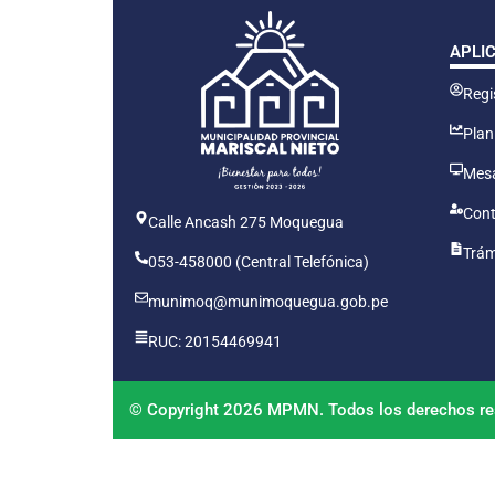
APLI
Regis
Plan
Mesa
Cont
Calle Ancash 275 Moquegua
Trám
053-458000 (Central Telefónica)
munimoq@munimoquegua.gob.pe
RUC: 20154469941
© Copyright 2026 MPMN. Todos los derechos re