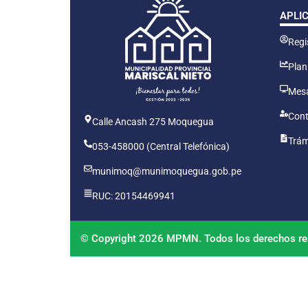
APLI
Regis
Plan
Mesa
Cont
Calle Ancash 275 Moquegua
Trám
053-458000 (Central Telefónica)
munimoq@munimoquegua.gob.pe
RUC: 20154469941
© Copyright 2026 MPMN. Todos los derechos re