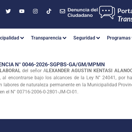
cipalidad
Transparencia
Seguridad
Programas
ENCIA N° 0046-2026-SGPBS-GA/GM/MPMN
 LABORAL
del señor A
LEXANDER AGUSTIN KENTASI ALANO
, al encontrarse bajo los alcances de la Ley N° 24041, por h
 labores de naturaleza permanente en la Municipalidad Provinci
o en el N° 00716-2006-0-2801-JM-CI-01.