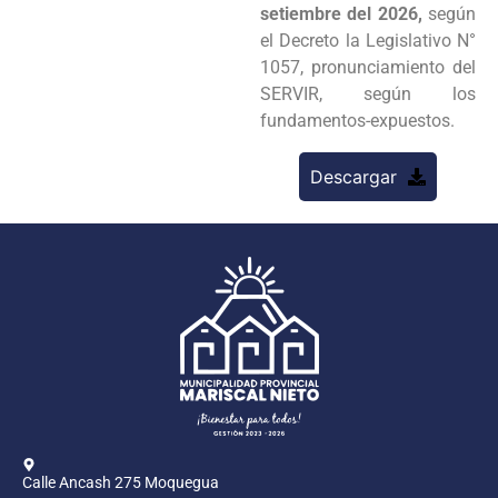
setiembre del 2026,
según
el Decreto la Legislativo N°
1057, pronunciamiento del
SERVIR, según los
fundamentos-expuestos.
Descargar
Calle Ancash 275 Moquegua