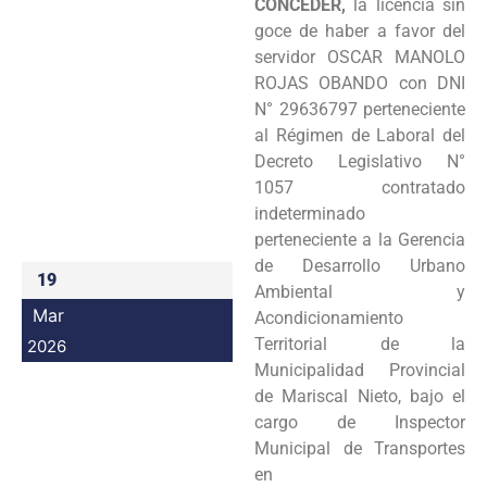
CONCEDER,
la licencia sin
Programas
goce de haber a favor del
servidor OSCAR MANOLO
Intranet
ROJAS OBANDO con DNI
N° 29636797 perteneciente
al Régimen de Laboral del
Decreto Legislativo N°
1057 contratado
indeterminado
perteneciente a la Gerencia
de Desarrollo Urbano
19
Ambiental y
Mar
Acondicionamiento
Territorial de la
2026
Municipalidad Provincial
de Mariscal Nieto, bajo el
cargo de Inspector
Municipal de Transportes
en