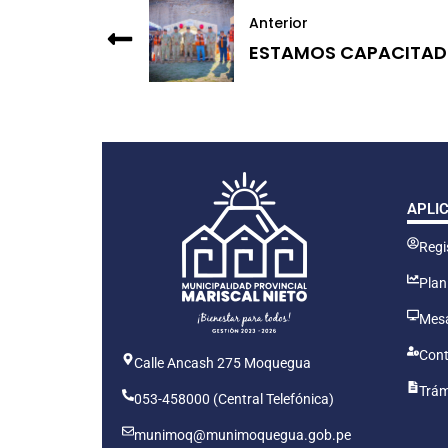
Anterior
ESTAMOS CAPACITADO
APLI
Regis
Plan
Mesa
Cont
Calle Ancash 275 Moquegua
Trám
053-458000 (Central Telefónica)
munimoq@munimoquegua.gob.pe