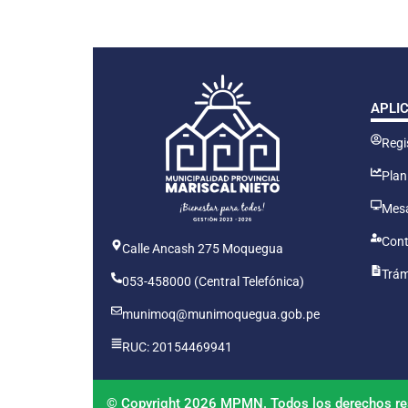
APLI
Regis
Plan
Mesa
Cont
Calle Ancash 275 Moquegua
Trám
053-458000 (Central Telefónica)
munimoq@munimoquegua.gob.pe
RUC: 20154469941
© Copyright 2026 MPMN. Todos los derechos re