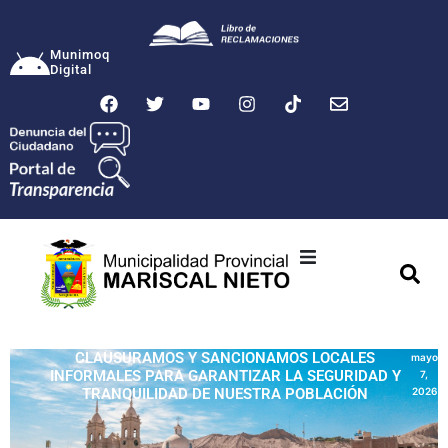
Munimoq
Digital
Ciudad
Municipalidad
CLAUSURAMOS Y SANCIONAMOS LOCALES
mayo
INFORMALES PARA GARANTIZAR LA SEGURIDAD Y
7,
Transparencia
TRANQUILIDAD DE NUESTRA POBLACIÓN
2026
Seguridad