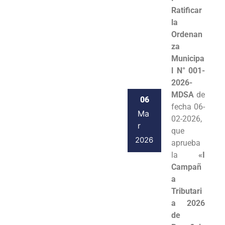
Ratificar
la
Ordenan
za
Municipa
l N° 001-
2026-
MDSA
de
06
fecha 06-
Ma
02-2026,
r
que
2026
aprueba
la
«I
Campañ
a
Tributari
a 2026
de