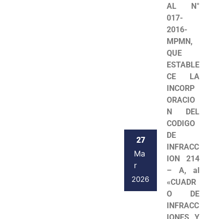
AL N°
017-
2016-
MPMN,
QUE
ESTABLE
CE LA
INCORP
ORACIO
N DEL
CODIGO
DE
27
INFRACC
Ma
ION 214
r
– A, al
2026
«CUADR
O DE
INFRACC
IONES Y