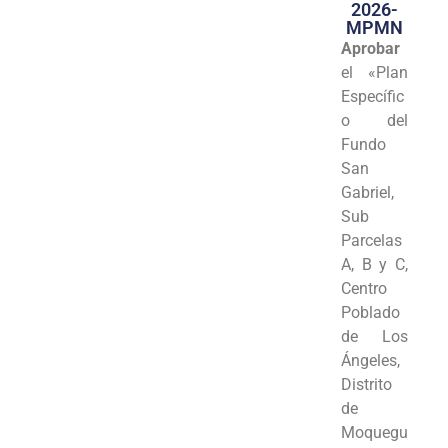
2026-
MPMN
Aprobar
el «Plan
Específic
o del
Fundo
San
Gabriel,
Sub
Parcelas
A, B y C,
Centro
Poblado
de Los
Ángeles,
Distrito
de
Moquegu